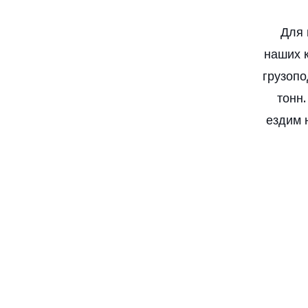
Для 
наших 
грузопо
тонн
ездим 