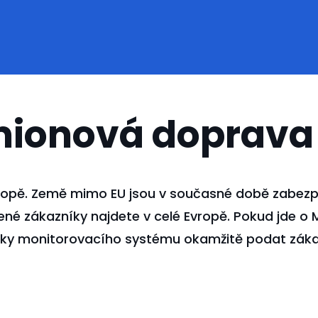
mionová doprava
vropě. Země mimo EU jsou v současné době zabezp
é zákazníky najdete v celé Evropě. Pokud jde o MK
 díky monitorovacího systému okamžitě podat záka