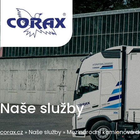
Naše služby
corax.cz
Naše služby
Mezinárodní kamionová 