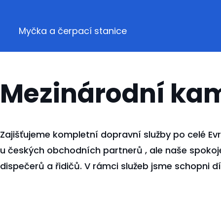
Myčka a čerpací stanice
Mezinárodní ka
Zajišťujeme kompletní dopravní služby po celé E
u českých obchodních partnerů , ale naše spokojen
dispečerů a řidičů. V rámci služeb jsme schopni