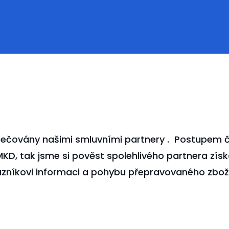
ečovány našimi smluvními partnery . Postupem čas
D, tak jsme si pověst spolehlivého partnera získa
zníkovi informaci a pohybu přepravovaného zboží 