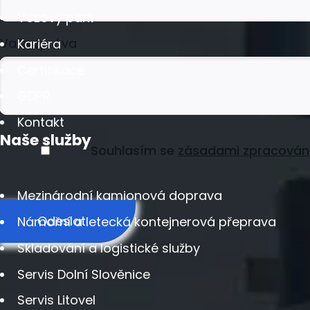
Vozový park
Vaše zpráva
Kariéra
Certifikace
GDPR
Kontakt
Naše služby
Souhlasím se
zásadami zpracován
Mezinárodní kamionová doprava
Odeslat
Námořní a letecká kontejnerová přeprava
Skladování a logistické služby
Servis Dolní Slověnice
Servis Litovel