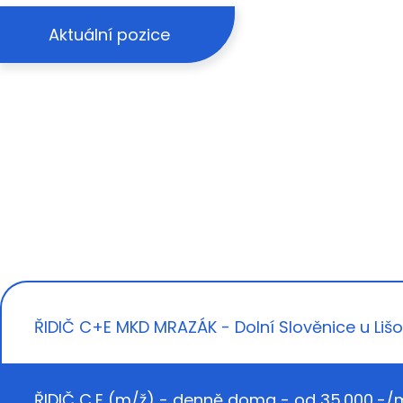
Aktuální pozice
ŘIDIČ C+E MKD MRAZÁK - Dolní Slověnice u Liš
ŘIDIČ C,E (m/ž) - denně doma - od 35.000,-/