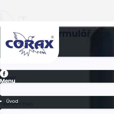
Kontaktní formulář
Jméno
Sledujte nás
E-mail*
Menu
Úvod
Telefonní číslo
O nás