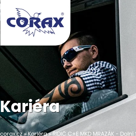
Kariéra
corax.cz
Kariéra
ŘIDIČ C+E MKD MRAZÁK - Dolní 